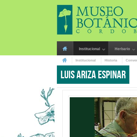
Skip to main content
Main menu
Institucional
Herbario
Institucional
Historia
Conver
You are here
Luis Ariza Espinar