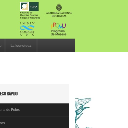
h
La Iconoteca
eso rápido
ería de Fotos
eos