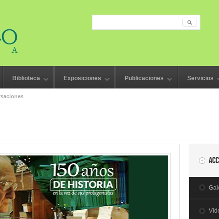
Searc
Search form
Biblioteca
Exposiciones
Publicaciones
Servicios
saciones
Acc
Gal
Vid