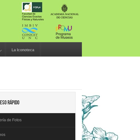
h
La Iconoteca
eso rápido
ería de Fotos
eos