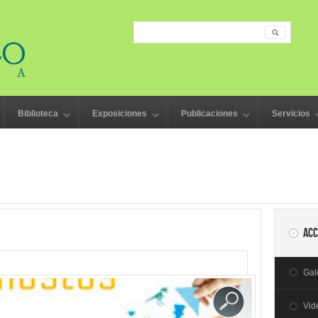
Searc
Search form
Biblioteca
Exposiciones
Publicaciones
Servicios
Acc
Gal
Vid