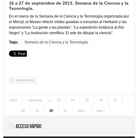
16 a 27 de septiembre de 2013. Semana de la Ciencia y la
Tecnología.
En el marco de la Semana de la Ciencia y la Tecnología organizada por
el Mincyt, el Museo ofreció visitas guiadas a escuelas al Herbario y las
exposiciones "La gente y las plantas", “La expedición botánica al Río
Negro” y “La ilustración científica. El arte de dibujar la ciencia”.
Tags:
Semana de la Ciencia y la Tecnología.
READ MORE
ABOUT 16 A 27 DE SEPTIEMBRE DE 2013. SEMANA DE LA CIENCIA Y
LA TECNOLOGÍA.
« first
‹ previous
…
13
14
15
16
17
Pages
18
19
20
21
next ›
last »
Acceso rápido