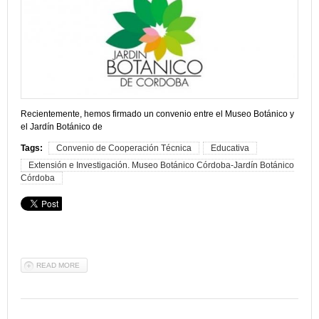
Recientemente
,
hemos
firmado
un
convenio
entre
el
Museo
Botánico
y
el
Jardín
Botánico
de
Tags:
Convenio de Cooperación Técnica
Educativa
Extensión e Investigación. Museo Botánico Córdoba-Jardín Botánico
Córdoba
READ MORE
ABOUT 7 DE OCTUBRE DE 2013: CONVENIO DE COOPERACIÓN
TÉCNICA, EDUCATIVA, EXTENSIÓN E INVESTIGACIÓN. MUSEO
BOTÁNICO CÓRDOBA-JARDÍN BOTÁNICO CÓRDOBA