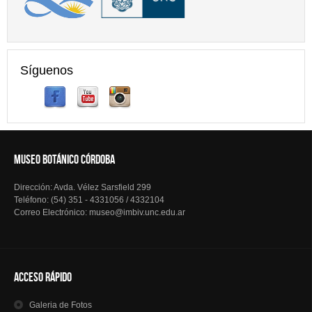
Síguenos
MUSEO BOTÁNICO CÓRDOBA
Dirección: Avda. Vélez Sarsfield 299
Teléfono: (54) 351 - 4331056 / 4332104
Correo Electrónico: museo@imbiv.unc.edu.ar
Acceso Rápido
Galeria
de Fotos