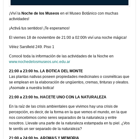
¡Viví la
Noche de los Museos
en el Museo Botánico con muchas
actividades!
¡Activá tus sentidos! ¡Te esperamos!
El viernes 18 de noviembre de 21:00 a 02:00h viví una noche mágica!
Vélez Sarsfield 249. Piso 1
Conocé toda la información de las actividades de la Noche en
www.nochedelosmuseos.unc.edu.ar
21:00 a 23:00 hs.
LA BOTICA DEL MONTE
Las plantas nativas poseen propiedades medicinales o cosméticas que
se emplean en la elaboración de ungüentos, cremas, tinturas y oleatos.
¡Asomate a nuestra botica!
21:00 a 23:00 hs.
HACETE UNO CON LA NATURALEZA
En la raíz de las crisis ambientales que vivimos hay una crisis de
percepción, es decir, de la forma en la que vemos el mundo, en la que
nos concebimos como seres separados de la naturaleza y entre
nosotros. Llevate una parte de la naturaleza estampada en tu piel. ¿Vos
te sentís un ser separado de la naturaleza?
21:00 a 24:00 hs.
AROMAS Y MEMORIA