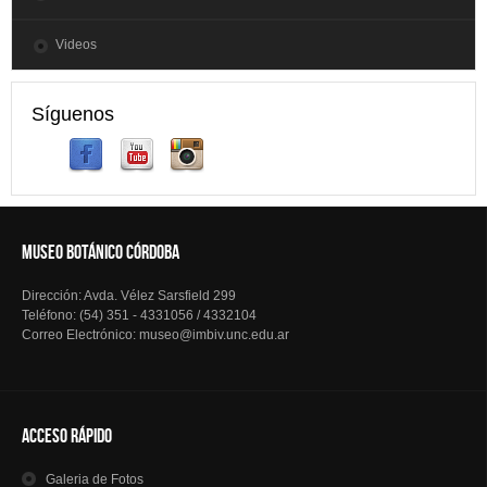
Videos
Síguenos
MUSEO BOTÁNICO CÓRDOBA
Dirección: Avda. Vélez Sarsfield 299
Teléfono: (54) 351 - 4331056 / 4332104
Correo Electrónico: museo@imbiv.unc.edu.ar
Acceso Rápido
Galeria
de Fotos